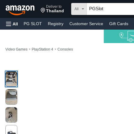
Deliver to
All
Thailand
PG SLOT
Registry
Customer Service
Gift Cards
All
›
›
Video Games
PlayStation 4
Consoles