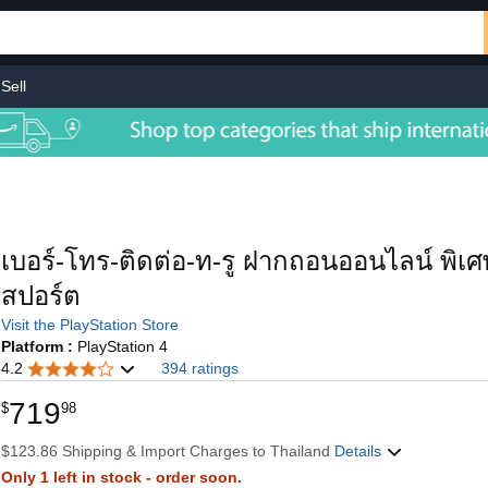
Sell
เบอร์-โทร-ติดต่อ-ท-รู ฝากถอนออนไลน์ พิเ
สปอร์ต
Visit the PlayStation Store
Platform :
PlayStation 4
4.2
394 ratings
719
$
98
$123.86 Shipping & Import Charges to Thailand
Details
Only 1 left in stock - order soon.