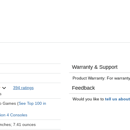
Warranty & Support
Product Warranty: For warranty
Feedback
394 ratings
s
Would you like to
tell us abou
eo Games (
See Top 100 in
tion 4 Consoles
 inches; 7.41 ounces